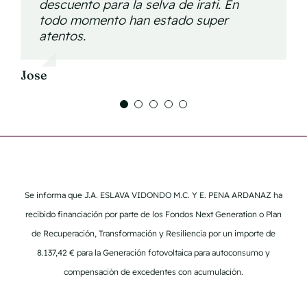
descuento para la selva de irati. En
Aleksandra
desayuno también. Nos atendieron
Alfonso
buen sitio para pernoctar si lo que
todo momento han estado super
genial y estuvieron atentos en todo
quieres es pasear por Irati.
atentos.
momento. No dudaremos en repetir.
Muchas gracias!!
Iñaki
Jose
Todo fue genial, además nos dieron un
ticket de descuento para la selva de
irati.
Sara
Se informa que J.A. ESLAVA VIDONDO M.C. Y E. PENA ARDANAZ ha
recibido financiación por parte de los Fondos Next Generation o Plan
de Recuperación, Transformación y Resiliencia por un importe de
8.137,42 € para la Generación fotovoltaica para autoconsumo y
compensación de excedentes con acumulación.